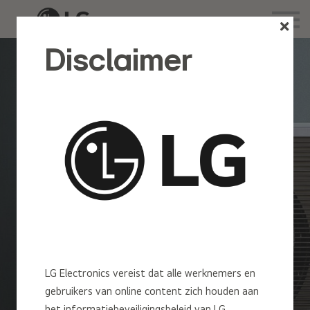
Trainingen
Inloggen
Disclaimer
Account aanmaken
LG Air
Solution
In-
Academy
LG Electronics vereist dat alle werknemers en
gebruikers van online content zich houden aan
Training
het informatiebeveiligingsbeleid van LG