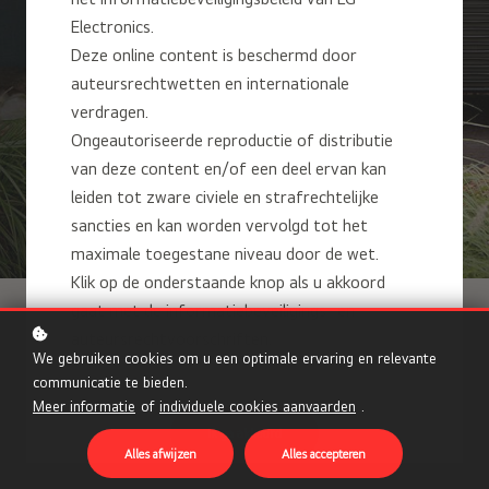
Electronics.
Deze online content is beschermd door
Ontdek onze trainingen en
auteursrechtwetten en internationale
begin met het verhogen van
verdragen.
je kennis.
Ongeautoriseerde reproductie of distributie
van deze content en/of een deel ervan kan
leiden tot zware civiele en strafrechtelijke
sancties en kan worden vervolgd tot het
maximale toegestane niveau door de wet.
Klik op de onderstaande knop als u akkoord
gaat met de informatiebeveiligings- en
auteursrechtvoorschriften.
We gebruiken cookies om u een optimale ervaring en relevante
communicatie te bieden.
Meer informatie
of
individuele cookies aanvaarden
.
Ik ga akkoord
Alles afwijzen
Alles accepteren